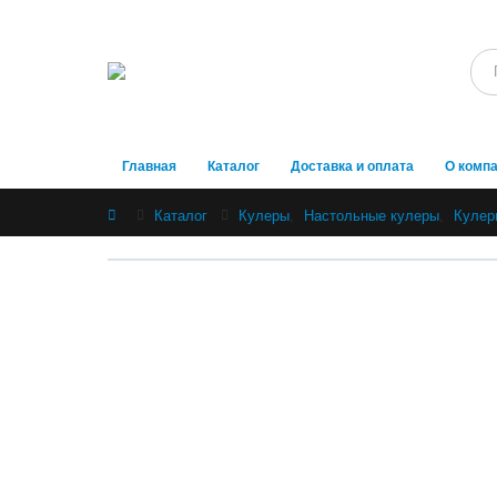
Главная
Каталог
Доставка и оплата
О комп
Home
Каталог
Кулеры
,
Настольные кулеры
,
Кулер