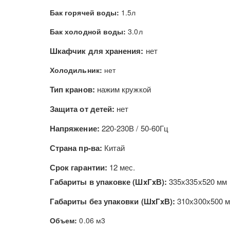
Бак горячей воды:
1.5л
Бак холодной воды:
3.0л
Шкафчик для хранения:
нет
Холодильник:
нет
Тип кранов:
нажим кружкой
Защита от детей:
нет
Напряжение:
220-230В / 50-60Гц
Страна пр-ва:
Китай
Срок гарантии:
12 мес.
Габариты в упаковке (ШxГxВ):
335х335х520 мм
Габариты без упаковки (ШxГxВ):
310х300х500 
Объем:
0.06 м3