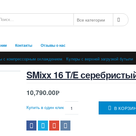
ании
Контакты
Отзывы о нас
ы с компрессорным охлаждением
,
Кулеры с верхней загрузкой бутыли
SMixx 16 T/E серебристы
10,790.00
Р
Купить в один клик
В КОРЗИ