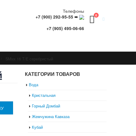
Телефоны
0
+7 (900) 292-95-55 ➠
+7 (905) 495-06-66
SMixx 16 T/E серебристый
й
КАТЕГОРИИ ТОВАРОВ
Вода
Кристальная
Горный Домбай
НУ
Жемчужина Кавказа
Кубай